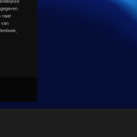
andelijkse
ngegeven.
s naar
s van
lenboek,