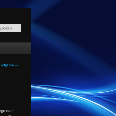
Zoeken
Volgende
→
ega daar