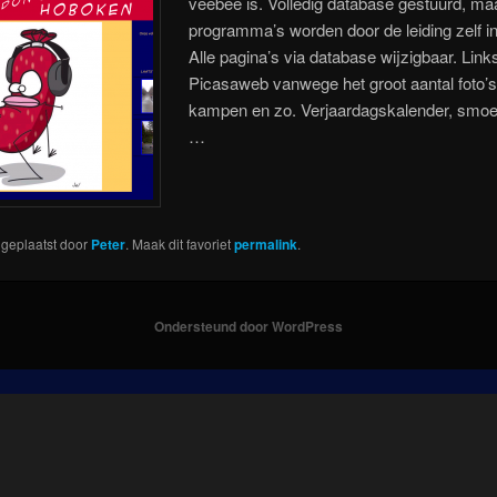
veebee is. Volledig database gestuurd, ma
programma’s worden door de leiding zelf i
Alle pagina’s via database wijzigbaar. Link
Picasaweb vanwege het groot aantal foto’
kampen en zo. Verjaardagskalender, smoe
…
s geplaatst door
Peter
. Maak dit favoriet
permalink
.
Ondersteund door WordPress