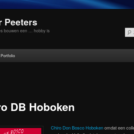
r Peeters
tes bouwen een … hobby is
Portfolio
e
ro DB Hoboken
Chiro Don Bosco Hoboken
omdat een coll